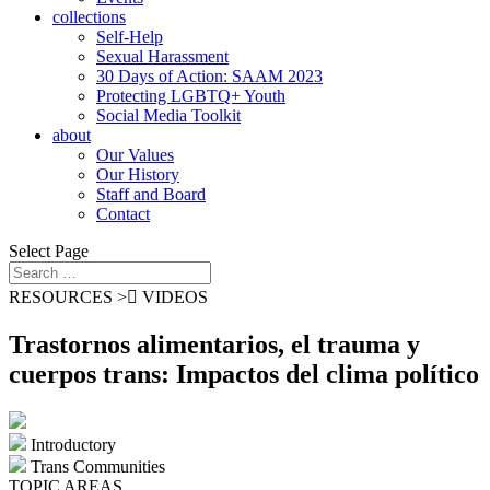
collections
Self-Help
Sexual Harassment
30 Days of Action: SAAM 2023
Protecting LGBTQ+ Youth
Social Media Toolkit
about
Our Values
Our History
Staff and Board
Contact
Select Page
RESOURCES >

VIDEOS
Trastornos alimentarios, el trauma y
cuerpos trans: Impactos del clima político
Introductory
Trans Communities
TOPIC AREAS