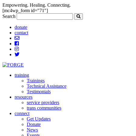
Empowering. Healing. Connecting.
[mc4wp_form id="71"]
Search
donate
contact
training
Trainings
Technical Assistance
Testimonials
resources
service providers
trans communities
connect
Get Updates
Donate
News
Events